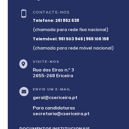

CONTACTE-NOS
Telefone:
261 862 638
(chamada para rede fixa nacional)
Telemóvel:
961 503 946
|
966 106 158
(chamada para rede móvel nacional)
VISITE-NOS

Rua das Eiras n.º 3
2655-268 Ericeira
ENVIE UM E-MAIL

geral@csericeira.pt
Para candidaturas
secretaria@csericeira.pt
DOCUMENTOS INSTITUCIONAIS