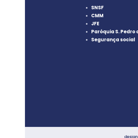
SNSF
CMM
JFE
Paróquia S. Pedro d
Segurança social
design