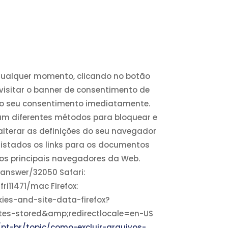
 qualquer momento, clicando no botão
revisitar o banner de consentimento de
ar o seu consentimento imediatamente.
zam diferentes métodos para bloquear e
 alterar as definições do seu navegador
listados os links para os documentos
dos principais navegadores da Web.
answer/32050 Safari:
ri11471/mac Firefox:
kies-and-site-data-firefox?
ites-stored&amp;redirectlocale=en-US
/pt-br/topic/como-excluir-arquivos-