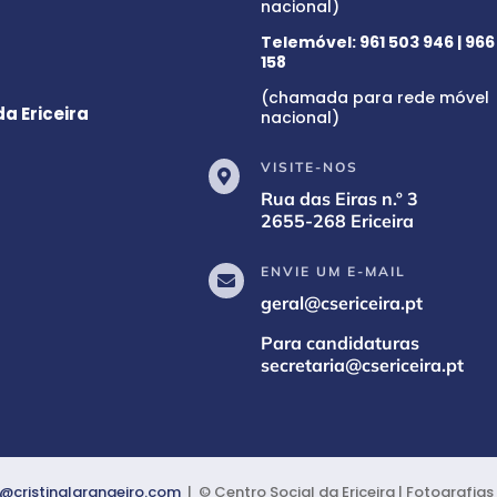
nacional)
Telemóvel:
961 503 946
|
966
158
(chamada para rede móvel
a Ericeira
nacional)
VISITE-NOS

Rua das Eiras n.º 3
2655-268 Ericeira
ENVIE UM E-MAIL

geral@csericeira.pt
Para candidaturas
secretaria@csericeira.pt
@cristinalarangeiro.com
| © Centro Social da Ericeira | Fotografia