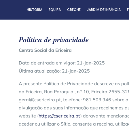
HISTÓRIA
EQUIPA
CRECHE
JARDIM DE INFÂNCIA
F
Política de privacidade
Centro Social da Ericeira
Data de entrada em vigor: 21-jan-2025
Última atualização: 21-jan-2025
A presente Política de Privacidade descreve as polí
da Ericeira, Rua Paroquial, n.º 10, Ericeira 2655-32
geral@csericeira.pt, telefone: 961 503 946 sobre a 
divulgação das suas informação que recolhemos qu
website (
https://csericeira.pt
) doravante mencionad
aceder ou utilizar o Sítio, consente a recolha, utili