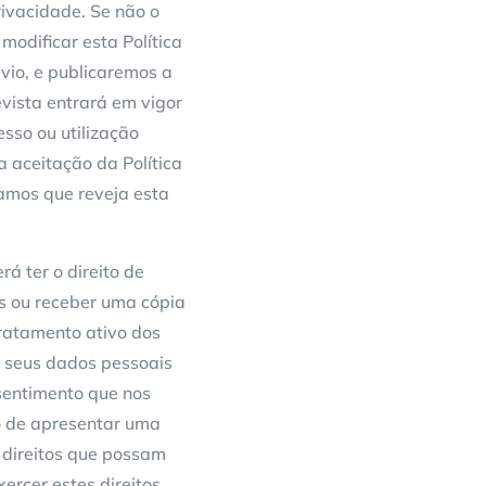
rivacidade. Se não o
modificar esta Política
vio, e publicaremos a
revista entrará em vigor
esso ou utilização
a aceitação da Política
amos que reveja esta
á ter o direito de
is ou receber uma cópia
tratamento ativo dos
s seus dados pessoais
nsentimento que nos
to de apresentar uma
 direitos que possam
ercer estes direitos,