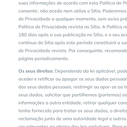
suas informações de acordo com esta Política de P
consentir, não aceda nem utilize o Sítio. Poderemos 
de Privacidade a qualquer momento, sem aviso pré
Política de Privacidade revista no Sítio. A Política 
180 dias após a sua publicação no Sítio, e o seu ac
contínua do Sítio após este período constituirá a su
de Privacidade revista. Por conseguinte, recomend
página periodicamente.
Os seus direitos:
Dependendo da lei aplicável, poder
aceder e retificar ou apagar os seus dados pessoa
dos seus dados pessoais, restringir ou opor-se ao 
seus dados, solicitar que partilhemos (portemos) o
informações a outra entidade, retirar qualquer co
tenha fornecido para tratar os seus dados, o direi
reclamação junto de uma autoridade legal e outros
ser relevantes ao abrigo das leis aplicáveis. Para ex