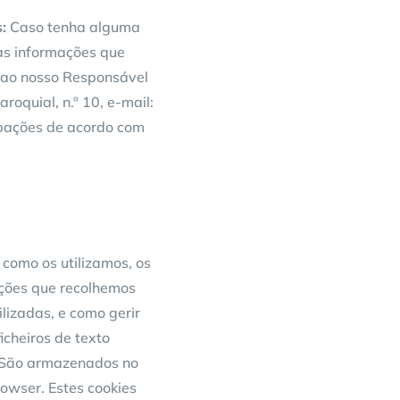
:
Caso tenha alguma
as informações que
l ao nosso Responsável
roquial, n.º 10, e-mail:
upações de acordo com
 como os utilizamos, os
mações que recolhemos
lizadas, e como gerir
icheiros de texto
 São armazenados no
rowser. Estes cookies